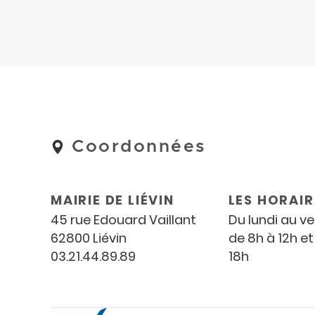
Coordonnées
Coordonnées
et
horaires
MAIRIE DE LIÉVIN
LES HORAIR
45 rue Edouard Vaillant
Du lundi au v
62800 Liévin
de 8h à 12h et
03.21.44.89.89
18h